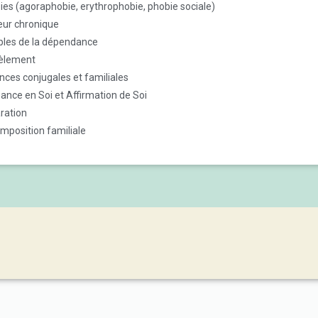
es (agoraphobie, erythrophobie, phobie sociale)
eur chronique
bles de la dépendance
èlement
nces conjugales et familiales
ance en Soi et Affirmation de Soi
ration
mposition familiale