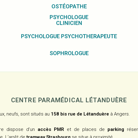
OSTÉOPATHE
PSYCHOLOGUE
CLINICIEN
PSYCHOLOGUE PSYCHOTHERAPEUTE
SOPHROLOGUE
CENTRE PARAMÉDICAL LÉTANDUÈRE
ux, neufs, sont situés au
158 bis rue de Létanduère
à Angers.
re dispose d’un
accès PMR
et de places de
parking
réser
le. L’arrêt de
tramway
Strasbourg
se situe à proximité.