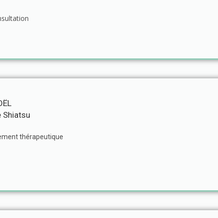
nsultation
OËL
e Shiatsu
ment thérapeutique