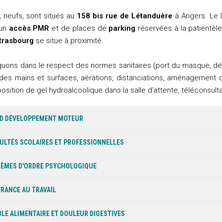
, neufs, sont situés au
158 bis rue de Létanduère
à Angers. Le 
’un
accès PMR
et de places de
parking
réservées à la patientèle
trasbourg
se situe à proximité.
quons dans le respect des normes sanitaires (port du masque, dé
 des mains et surfaces, aérations, distanciations, aménagement de
osition de gel hydroalcoolique dans la salle d’attente, téléconsulta
D DÉVELOPPEMENT MOTEUR
CULTÉS SCOLAIRES ET PROFESSIONNELLES
ÈMES D'ORDRE PSYCHOLOGIQUE
RANCE AU TRAVAIL
LE ALIMENTAIRE ET DOULEUR DIGESTIVES