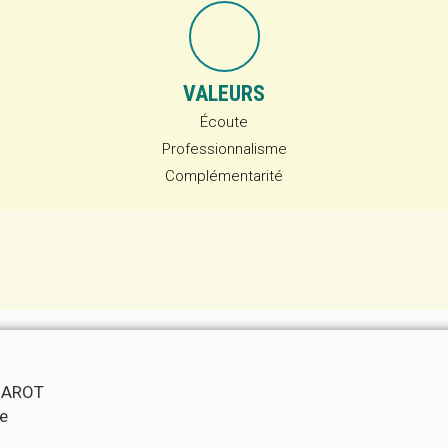
VALEURS
Écoute
Professionnalisme
Complémentarité
GAROT
e