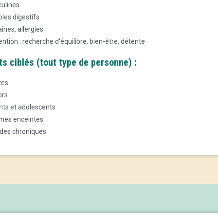
ulines
les digestifs
ines, allergies
ntion : recherche d'équilibre, bien-être, détente
ts ciblés (tout type de personne) :
tes
ors
nts et adolescents
es enceintes
des chroniques