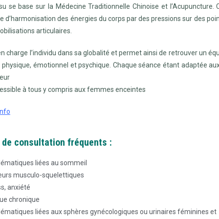
su se base sur la Médecine Traditionnelle Chinoise et l’Acupuncture. 
e d’harmonisation des énergies du corps par des pressions sur des point
bilisations articulaires.
en charge l’individu dans sa globalité et permet ainsi de retrouver un équ
s physique, émotionnel et psychique. Chaque séance étant adaptée au
eur
ccessible à tous y compris aux femmes enceintes
info
 de consultation fréquents :
lématiques liées au sommeil
eurs musculo-squelettiques
s, anxiété
gue chronique
lématiques liées aux sphères gynécologiques ou urinaires féminines et