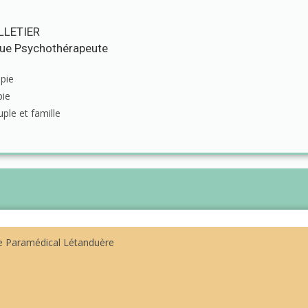
LLETIER
ue Psychothérapeute
pie
pie
ple et famille