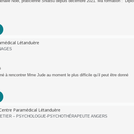
athalie Noël, praticienne Shiatsu depuis décembre 2021. Ma formation : Diplo
NAGES
s
é à rencontrer Mme Jude au moment le plus difficile qu’il peut être donné
LETIER – PSYCHOLOGUE-PSYCHOTHÉRAPEUTE ANGERS