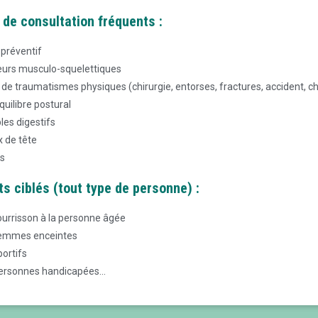
 de consultation fréquents :
 préventif
eurs musculo-squelettiques
 de traumatismes physiques (chirurgie, entorses, fractures, accident, chu
uilibre postural
les digestifs
 de tête
s
ts ciblés (tout type de personne) :
ourrisson à la personne âgée
femmes enceintes
portifs
ersonnes handicapées...