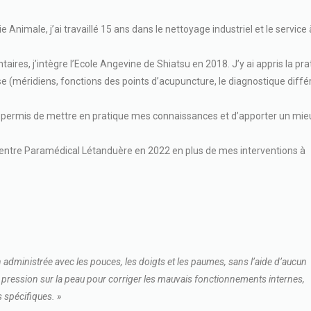
e Animale, j’ai travaillé 15 ans dans le nettoyage industriel et le service a
ires, j’intègre l’Ecole Angevine de Shiatsu en 2018. J’y ai appris la pra
e (méridiens, fonctions des points d’acupuncture, le diagnostique différ
t permis de mettre en pratique mes connaissances et d’apporter un mieu
entre Paramédical Létanduère en 2022 en plus de mes interventions à
 administrée avec les pouces, les doigts et les paumes, sans l’aide d’aucun
e pression sur la peau pour corriger les mauvais fonctionnements internes,
s spécifiques. »